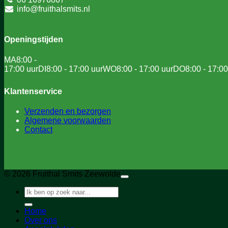
info@fruithalsmits.nl
Openingstijden
MA
8:00 -
17:00 uur
DI
8:00 - 17:00 uur
WO
8:00 - 17:00 uur
DO
8:00 - 17:00
Klantenservice
Verzenden en bezorgen
Algemene voorwaarden
Contact
© 2026 Fruithal Smits Zeewolde
Zoeken
naar:
Home
Over ons