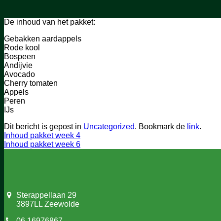
De inhoud van het pakket:
Gebakken aardappels
Rode kool
Bospeen
Andijvie
Avocado
Cherry tomaten
Appels
Peren
IJs
Dit bericht is gepost in
Uncategorized
. Bookmark de
link
.
Inhoud pakket week 4
Inhoud pakket week 6
Sterappellaan 29
3897LL Zeewolde
06 16976867