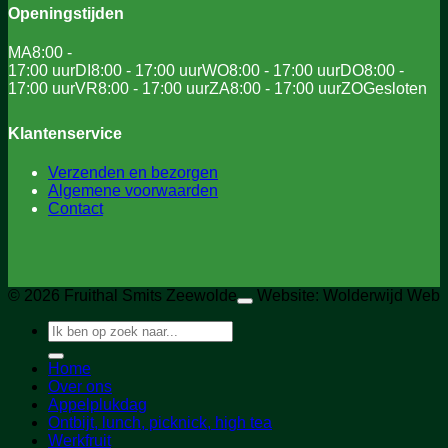
Openingstijden
MA
8:00 -
17:00 uur
DI
8:00 - 17:00 uur
WO
8:00 - 17:00 uur
DO
8:00 -
17:00 uur
VR
8:00 - 17:00 uur
ZA
8:00 - 17:00 uur
ZO
Gesloten
Klantenservice
Verzenden en bezorgen
Algemene voorwaarden
Contact
© 2026 Fruithal Smits Zeewolde
Website: Wolderwijd Web
Zoeken
naar:
Home
Over ons
Appelplukdag
Ontbijt, lunch, picknick, high tea
Werkfruit