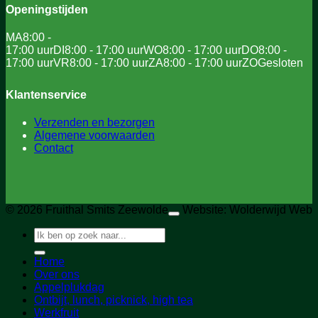
Openingstijden
MA
8:00 -
17:00 uur
DI
8:00 - 17:00 uur
WO
8:00 - 17:00 uur
DO
8:00 -
17:00 uur
VR
8:00 - 17:00 uur
ZA
8:00 - 17:00 uur
ZO
Gesloten
Klantenservice
Verzenden en bezorgen
Algemene voorwaarden
Contact
© 2026 Fruithal Smits Zeewolde
Website: Wolderwijd Web
Zoeken
naar:
Home
Over ons
Appelplukdag
Ontbijt, lunch, picknick, high tea
Werkfruit